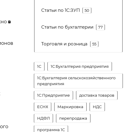
Статьи по 1С:ЗУП
50
жно
в
Статьи по бухгалтерии
77
ионов
Торговля и розница
55
1С
1С:Бухгалтерия предприятия
1С:Бухгалтерия сельскохозяйственного
предприятия
к
1С:Предприятие
доставка товаров
ЕСНХ
Маркировка
НДС
НДФЛ
перепродажа
кого
программа 1С