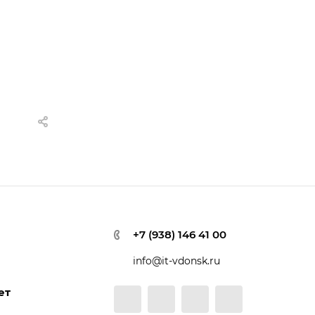
+7 (938) 146 41 00
info@it-vdonsk.ru
ет