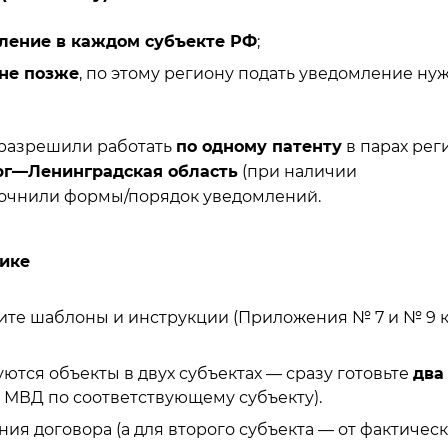
ление в каждом субъекте РФ
;
не позже
, по этому региону подать уведомление ну
разрешили работать
по одному патенту
в парах рег
рг—Ленинградская область
(при наличии
уточнили формы/порядок уведомлений.
тике
те шаблоны и инструкции (Приложения № 7 и № 9 
уются объекты в двух субъектах — сразу готовьте
два
 МВД по соответствующему субъекту).
ния договора (а для второго субъекта — от фактичес