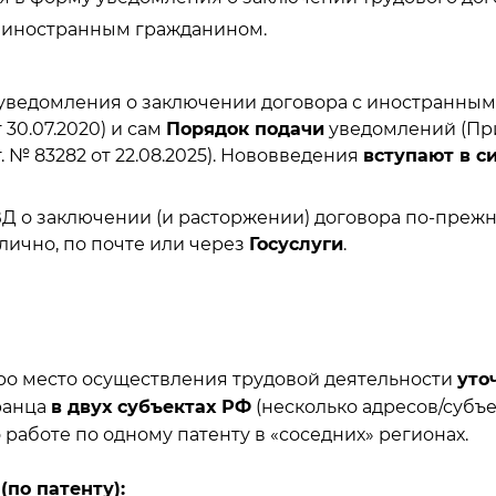
с иностранным гражданином.
уведомления о заключении договора с иностранным
30.07.2020) и сам
Порядок подачи
уведомлений (При
. № 83282 от 22.08.2025). Нововведения
вступают в си
Д о заключении (и расторжении) договора по-преж
 лично, по почте или через
Госуслуги
.
ро место осуществления трудовой деятельности
уто
ранца
в двух субъектах РФ
(несколько адресов/субъе
о работе по одному патенту в «соседних» регионах.
(по патенту):