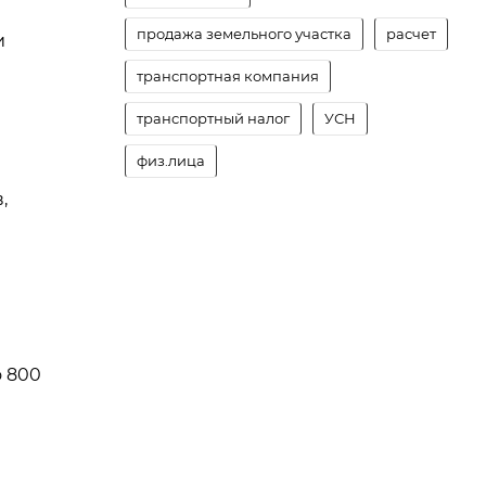
продажа земельного участка
расчет
и
транспортная компания
транспортный налог
УСН
физ.лица
,
о 800