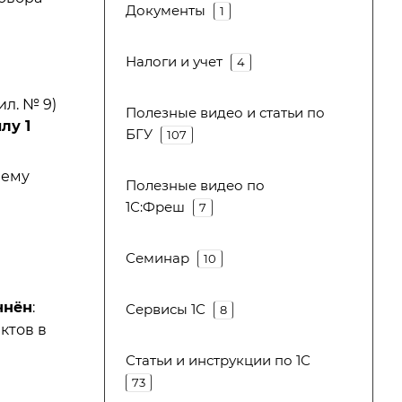
Документы
1
Налоги и учет
4
л. № 9)
Полезные видео и статьи по
лу 1
БГУ
107
нему
Полезные видео по
1С:Фреш
7
Семинар
10
чнён
:
Сервисы 1С
8
ктов в
Статьи и инструкции по 1С
73