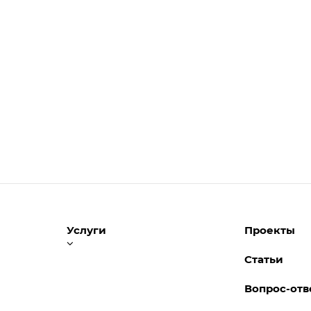
Услуги
Проекты
Статьи
Услуги для сельхозпредприятий
Вопрос-отв
Услуги для розницы и
управленческий учет
ые