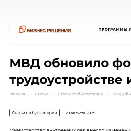
ПРОГРАММЫ И
МВД обновило фо
трудоустройстве 
—
—
—
Главная
Статьи
Статьи по бухгалтерии
МВД обн
Статьи по бухгалтерии
29 августа 2025
Министерство внутренних дел внесло изменени