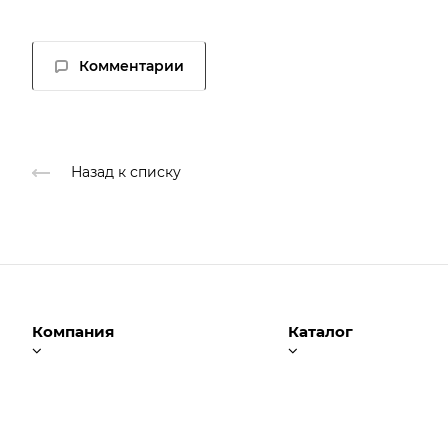
Комментарии
Назад к списку
Компания
Каталог
О компании
Программы 1С
Отзывы
Сервисы 1С
Наши клиенты
Клиентские и серверн