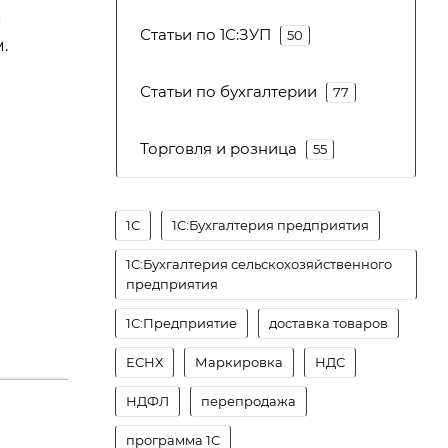
м
Статьи по 1С:ЗУП
50
.
Статьи по бухгалтерии
77
Торговля и розница
55
1С
1С:Бухгалтерия предприятия
1С:Бухгалтерия сельскохозяйственного
предприятия
1С:Предприятие
доставка товаров
ЕСНХ
Маркировка
НДС
НДФЛ
перепродажа
программа 1С