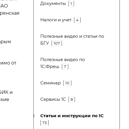
Документы
1
ПАО
Брянская
Налоги и учет
4
Полезные видео и статьи по
тарым
БГУ
107
Полезные видео по
симо от
1С:Фреш
7
Семинар
10
БИК и
Сервисы 1С
ские
8
Статьи и инструкции по 1С
73