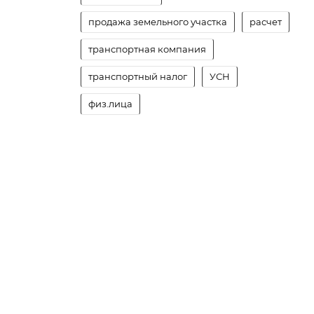
продажа земельного участка
расчет
транспортная компания
транспортный налог
УСН
физ.лица