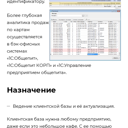
идентификатору.
Более глубокая
аналитика продаж
по картам
осуществляется
в бэк‑офисных
системах
«
1С:Общепит
»,
«
1С:Общепит КОРП
» и «
1С:Управление
предприятием общепита
».
Назначение
Ведение клиентской базы и её актуализация.
Клиентская база нужна любому предприятию,
даже если это небольшое кафе. С ее помощью