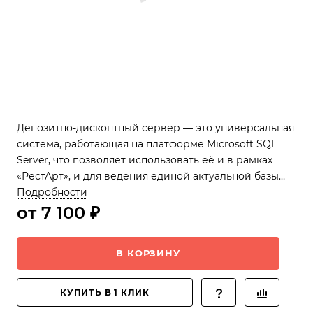
Депозитно-дисконтный сервер — это универсальная
система, работающая на платформе Microsoft SQL
Server, что позволяет использовать её и в рамках
«РестАрт», и для ведения единой актуальной базы
для различных сторонних решений.
Подробности
от 7 100 ₽
В КОРЗИНУ
КУПИТЬ В 1 КЛИК