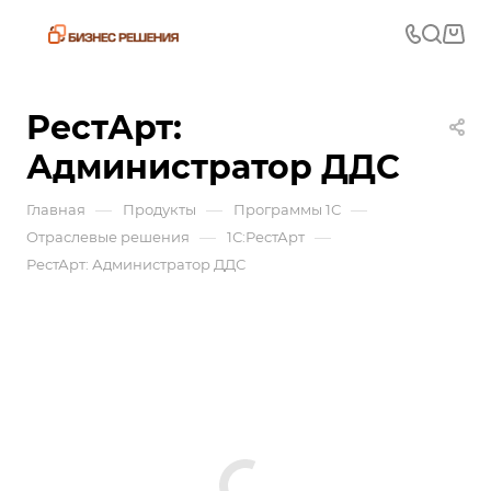
РестАрт:
Администратор ДДС
—
—
—
Главная
Продукты
Программы 1С
—
—
Отраслевые решения
1С:РестАрт
РестАрт: Администратор ДДС