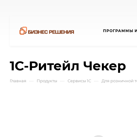
ПРОГРАММЫ И
1С-Ритейл Чекер
—
—
—
Главная
Продукты
Сервисы 1С
Для розничной т