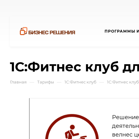
ПРОГРАММЫ И
1С:Фитнес клуб дл
—
—
—
Главная
Тарифы
1С:Фитнес клуб
1С:Фитнес клуб 
Решение
деятельн
велнес ц