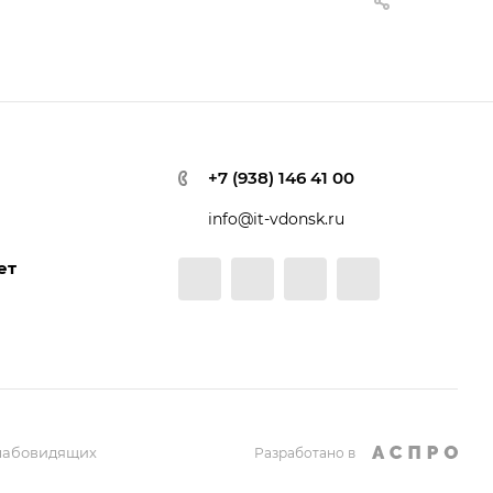
+7 (938) 146 41 00
info@it-vdonsk.ru
ет
слабовидящих
Разработано в