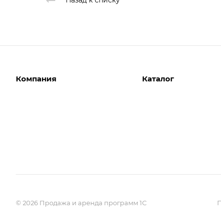
Назад к списку
Компания
Каталог
О компании
Программы 1С
Отзывы
Сервисы 1С
Наши клиенты
Клиентские и серверн
лицензии 1С
Вакансии
Собственные разработ
Реквизиты
Документы
© 2026 Продажа и аренда программ 1С