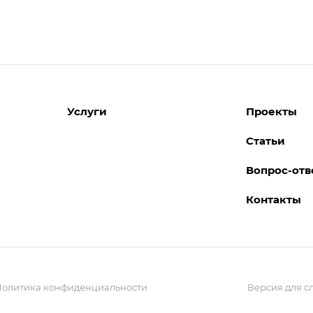
Услуги
Проекты
Статьи
Услуги для сельхозпредприятий
Вопрос-отв
Услуги для розницы и
управленческий учет
ые
Контакты
Услуги по 1С
ки
Услуги для бухгалтерии
Услуги для производственных
компаний
Обучение и Консалтинг
Политика конфиденциальности
Версия для 
Услуги для гос. учреждений