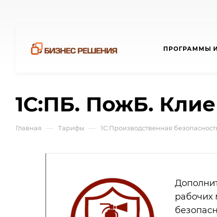
ПРОГРАММЫ И
1С:ПБ. ПожБ. Кли
—
—
Главная
Тарифы
1С:Производственная безопасност
Дополните
рабочих 
безопасн