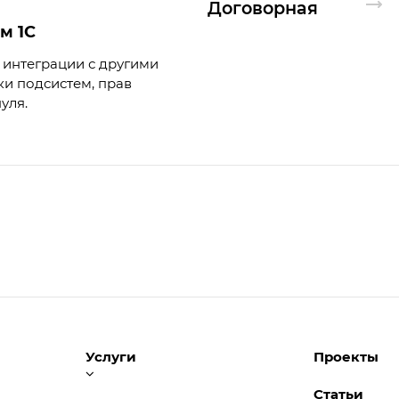
Догово
р
ная
м 1С
 интеграции с другими
и подсистем, прав
уля.
Услуги
Проекты
Статьи