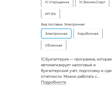
1С:Упрощенка
1С:БизнесСтарт
ИП 6%
Вид поставки:
Электронная
Электронная
Коробочная
Облачная
1С:Бухгалтерия — программа, которая
автоматизирует налоговый и
бухгалтерский учёт, подготовку и сда
отчётности. Можно работать с
локальной версией на компьютере и
Подробности
в облачном сервисе 1С:Фреш.