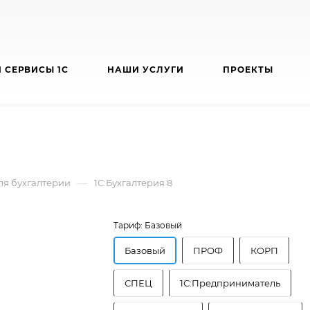
 СЕРВИСЫ 1С
НАШИ УСЛУГИ
ПРОЕКТЫ
—
я бухгалтерии
1С:Бухгалтерия 8
Тариф:
Базовый
Базовый
ПРОФ
КОРП
СПЕЦ
1С:Предприниматель