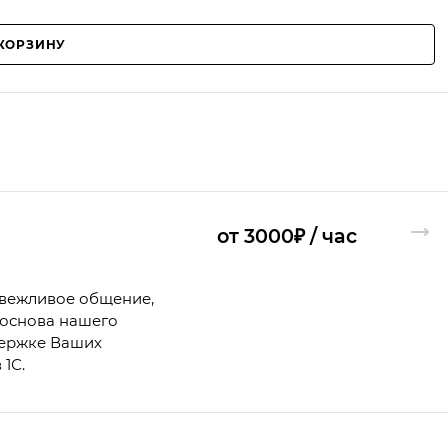
 КОРЗИНУ
от 3000₽ / час
 вежливое общение,
основа нашего
держке Ваших
1С.