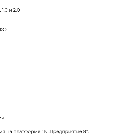
1.0 и 2.0
СФО
ия
я на платформе "1С:Предприятие 8".